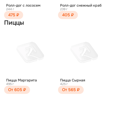
Ролл-дог с лососем
Ролл-дог снежный краб
244 г
239 г
475 ₽
405 ₽
Пиццы
Пицца Маргарита
Пицца Сырная
495 г
425 г
От 605 ₽
От 565 ₽