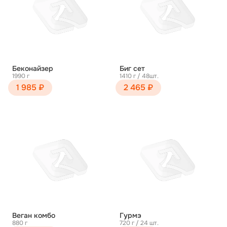
Беконайзер
Биг сет
1990 г
1410 г / 48шт.
1 985 ₽
2 465 ₽
Веган комбо
Гурмэ
880 г
720 г / 24 шт.