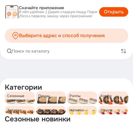
Скачайте приложение
Открыть
В нём удобнее ;) Дарим сладкую пиццу Пирог
25см к первому заказу через приложение!
Выберите адрес и способ получения
Поиск по каталогу
Категории
Сезонные
Пиццы
Роллы
Комбо
новинки
Закуски
Десерты
Напитки
Соусы
Сезонные новинки