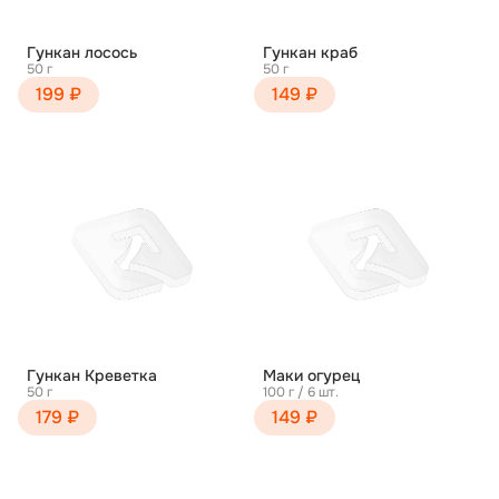
Гункан лосось
Гункан краб
50 г
50 г
199 ₽
149 ₽
Гункан Креветка
Маки огурец
50 г
100 г / 6 шт.
179 ₽
149 ₽