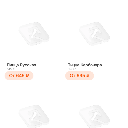
Пицца Русская
Пицца Карбонара
515 г
590 г
От 645 ₽
От 695 ₽