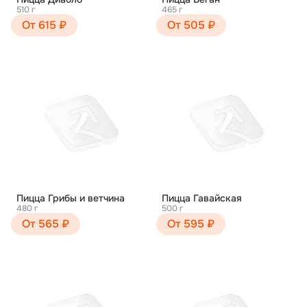
510 г
465 г
От 615 ₽
От 505 ₽
Пицца Грибы и ветчина
Пицца Гавайская
480 г
500 г
От 565 ₽
От 595 ₽