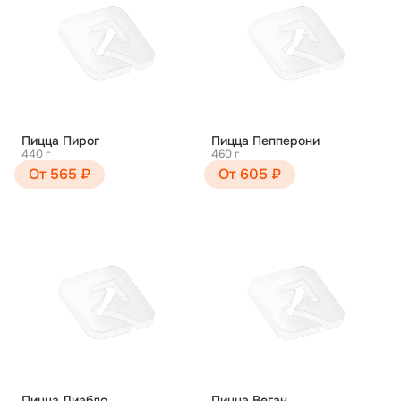
Пицца Пирог
Пицца Пепперони
440 г
460 г
От 565 ₽
От 605 ₽
Пицца Диабло
Пицца Веган